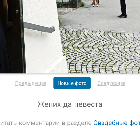
Предыдущая
Новые фото
Следующая
Жених да невеста
итать комментарии в разделе
Свадебные фо